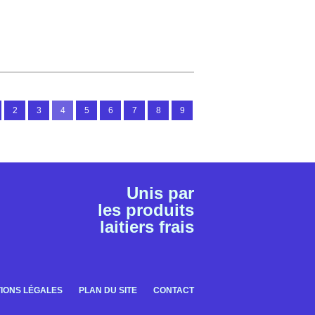
2
3
4
5
6
7
8
9
Unis par
les produits
laitiers frais
IONS LÉGALES
PLAN DU SITE
CONTACT