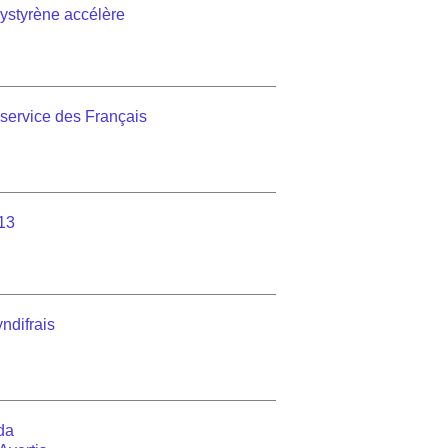
lystyrène accélère
au service des Français
13
ndifrais
nda