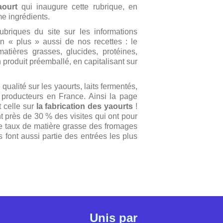
aourt
qui inaugure cette rubrique, en
me ingrédients.
rubriques du site sur les informations
 Un « plus » aussi de nos recettes : le
 matières grasses, glucides, protéines,
 produit préemballé, en capitalisant sur
qualité sur les yaourts, laits fermentés,
s producteurs en France. Ainsi la page
t celle sur
la fabrication des yaourts
!
nt près de 30 % des visites qui ont pour
. Le taux de matière grasse des fromages
ais font aussi partie des entrées les plus
Unis par