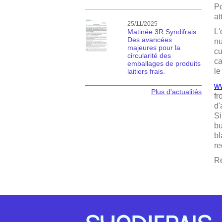
Po
at
25/11/2025
L'
Matinée 3R Syndifrais
Des avancées
nu
majeures pour la
cu
circularité des
ca
emballages de produits
le
laitiers frais.
ww
Plus d'actualités
fr
d'
Si
bu
bl
re
Re